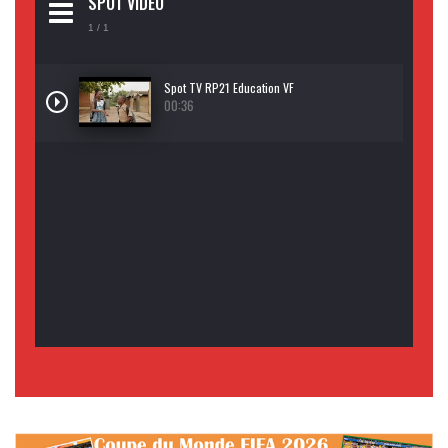
SPOT VIDEO
1
/ 1
Spot TV RP21 Education VF
00:36