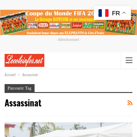
FR
- Advertisement -
Accueil
Assassinat
Parcourir Tag
Assassinat