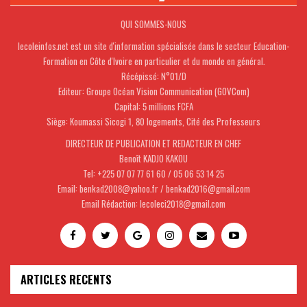
QUI SOMMES-NOUS
lecoleinfos.net est un site d'information spécialisée dans le secteur Education-
Formation en Côte d'Ivoire en particulier et du monde en général.
Récépissé: N°01/D
Editeur: Groupe Océan Vision Communication (GOVCom)
Capital: 5 millions FCFA
Siège: Koumassi Sicogi 1, 80 logements, Cité des Professeurs
DIRECTEUR DE PUBLICATION ET REDACTEUR EN CHEF
Benoît KADJO KAKOU
Tel: +225 07 07 77 61 60 / 05 06 53 14 25
Email: benkad2008@yahoo.fr / benkad2016@gmail.com
Email Rédaction: lecoleci2018@gmail.com
ARTICLES RECENTS